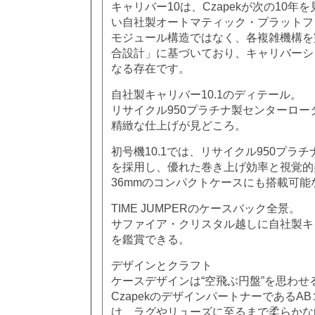
キャリバー10は、Czapekが次の10
い自社製オートマティック・プラットフ
モジュール構造ではなく、各複雑機構を
合設計」に基づいており、キャリバーシ
なる存在です。
自社製キャリバー10.1のディテール。
リサイクル950プラチナ製センターロ
精緻な仕上げが見どころ。
初号機10.1では、リサイクル950プラ
を採用し、優れた巻き上げ効率と視覚的
36mmのコンパクトケースにも搭載可
TIME JUMPERのケースバック全景。
サファイア・クリスタル越しに自社製キャ
を鑑賞できる。
デザインとクラフト
ケースデザインは“空飛ぶ円盤”を思わせ
CzapekのデザインパートナーであるA
け、ラグやリューズに至るまで柔らかな