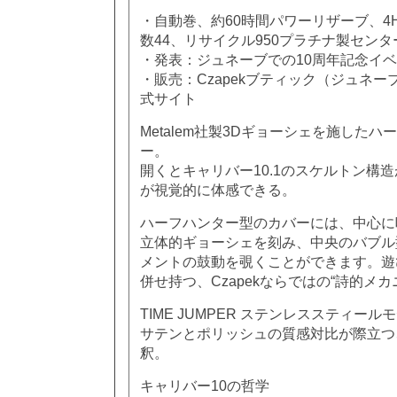
・自動巻、約60時間パワーリザーブ、4H
数44、リサイクル950プラチナ製セン
・発表：ジュネーブでの10周年記念イ
・販売：Czapekブティック（ジュネ
式サイト
Metalem社製3Dギョーシェを施した
ー。
開くとキャリバー10.1のスケルトン構
が視覚的に体感できる。
ハーフハンター型のカバーには、中心に
立体的ギョーシェを刻み、中央のバブル
メントの鼓動を覗くことができます。遊
併せ持つ、Czapekならではの“詩的メカ
TIME JUMPER ステンレススティール
サテンとポリッシュの質感対比が際立つ、
釈。
キャリバー10の哲学