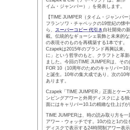
イム・ジャンパー）」を発表します。
【TIME JUMPER（タイム・ジャンパ
フランソワ・チャペックの19世紀の懐
ら、
スーパーコピー 代引き
自社開発の新
載。伝統的なギョーシェ装飾と未来的な
の表現そのものを再構築する1本です。
Czapekは2015年のブランド再興以
に」という哲学のもと、クラフトと革新
ました。今回のTIME JUMPERは、そ
FOR 10（10周年のためのキャリバー1
と誕生。10年の集大成であり、次の10
あります。
Czapek「TIME JUMPER」正面とケ
ンピングアワーと外周ディスクによる独
面にはキャリバー10.1の精緻な仕上げ
TIME JUMPERは、時の読み取り方
アワー・ウォッチです。10の位と1の位
ディスクで表示する24時間制アワー表