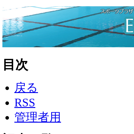
目次
戻る
RSS
管理者用