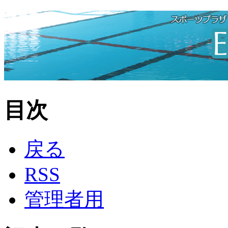
目次
戻る
RSS
管理者用