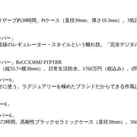
ワーリザーブ約38時間。Ptケース（直径39mm、厚さ10.3mm）。
ンパー」
直線のレギュレーター・スタイルという離れ技。「完全デジタル
ef.CX38MJ PTPTBR
ス（縦55.7×横38mm）。日常生活防水。1760万円（税込み）。(問)フ
バー6」
けに使う。ラグジュアリーを極めたブランドだからできる作風
ー6」
バー6」
ーブ約72時間。高耐性ブラックセラミックケース（直径38mm）。