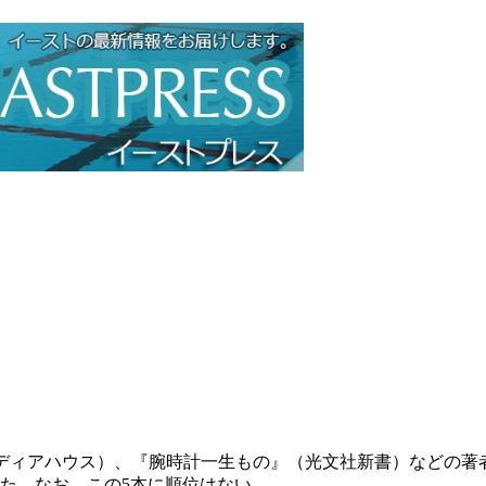
メディアハウス）、『腕時計一生もの』（光文社新書）などの著
た。なお、この5本に順位はない。