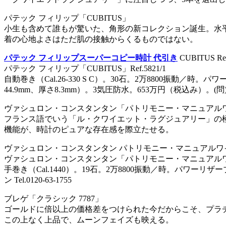
パテック フィリップ「CUBITUS」
小生も含めて誰もが驚いた、角形の新コレクション誕生。水
着の心地よさはただ肌の接触からくるものではない。
パテック フィリップスーパーコピー時計 代引き
CUBITUS Ref
パテック フィリップ「CUBITUS」Ref.5821/1
自動巻き（Cal.26-330 S C）。30石。2万8800振動／
44.9mm、厚さ8.3mm）。3気圧防水。653万円（税込み）。(問
ヴァシュロン・コンスタンタン「パトリモニー・マニュアル
フランス語でいう「ル・クワイエット・ラグジュアリー」の
機能が、時計のピュアな存在感を際立たせる。
ヴァシュロン・コンスタンタン パトリモニー・マニュアルワ
ヴァシュロン・コンスタンタン「パトリモニー・マニュアルワインディン
手巻き（Cal.1440）。19石。2万8800振動／時。パワーリ
ン Tel.0120-63-1755
ブレゲ「クラシック 7787」
ゴールドに倍以上の価格差をつけられた今だからこそ、プラ
この上なく上品で、ムーンフェイズも映える。