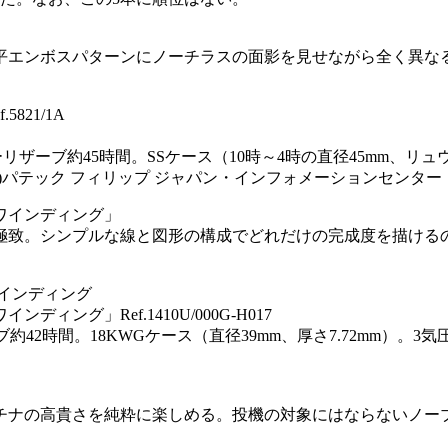
平エンボスパターンにノーチラスの面影を見せながら全く異な
.5821/1A
時。パワーリザーブ約45時間。SSケース（10時～4時の直径45mm、
)パテック フィリップ ジャパン・インフォメーションセンター Tel.0
ワインディング」
極致。シンプルな線と図形の構成でどれだけの完成度を描ける
インディング
グ」Ref.1410U/000G-H017
ザーブ約42時間。18KWGケース（直径39mm、厚さ7.72mm）
チナの高貴さを純粋に楽しめる。投機の対象にはならないノーブ