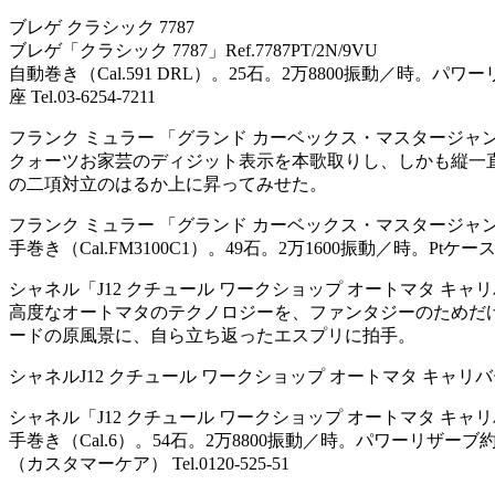
ブレゲ クラシック 7787
ブレゲ「クラシック 7787」Ref.7787PT/2N/9VU
自動巻き（Cal.591 DRL）。25石。2万8800振動／時。パ
座 Tel.03-6254-7211
フランク ミュラー 「グランド カーベックス・マスタージャ
クォーツお家芸のディジット表示を本歌取りし、しかも縦一
の二項対立のはるか上に昇ってみせた。
フランク ミュラー 「グランド カーベックス・マスタージャンパー」R
手巻き（Cal.FM3100C1）。49石。2万1600振動／時。Ptケー
シャネル「J12 クチュール ワークショップ オートマタ キャリ
高度なオートマタのテクノロジーを、ファンタジーのためだ
ードの原風景に、自ら立ち返ったエスプリに拍手。
シャネルJ12 クチュール ワークショップ オートマタ キャリバ
シャネル「J12 クチュール ワークショップ オートマタ キャリ
手巻き（Cal.6）。54石。2万8800振動／時。パワーリザ
（カスタマーケア） Tel.0120-525-51